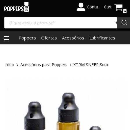
Conta
Cart
0
Skip
to
content
Poppers
Ofertas
Acessórios
Lubrificantes
Início
\
Acessórios para Poppers
\
XTRM SNFFR Solo