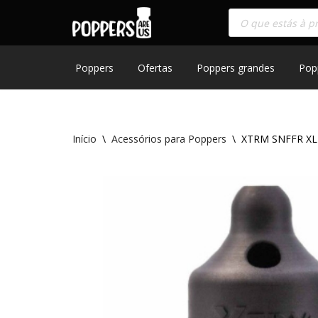
Skip
to
content
Poppers
Ofertas
Poppers grandes
Pop
Início
\
Acessórios para Poppers
\
XTRM SNFFR XL