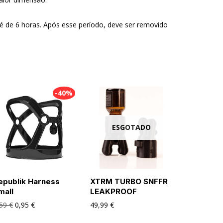
de 6 horas. Após esse período, deve ser removido
-40%
ESGOTADO
epublik Harness
XTRM TURBO SNFFR
mall
LEAKPROOF
,59
€
0,95
€
49,99
€