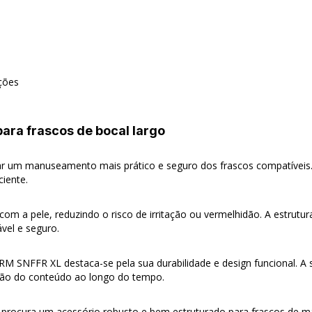
ções
ara frascos de bocal largo
r um manuseamento mais prático e seguro dos frascos compatíveis.
ciente.
 com a pele, reduzindo o risco de irritação ou vermelhidão. A estrutu
vel e seguro.
RM SNFFR XL destaca-se pela sua durabilidade e design funcional. A 
ção do conteúdo ao longo do tempo.
rocura um acessório robusto e bem estruturado para frascos de m