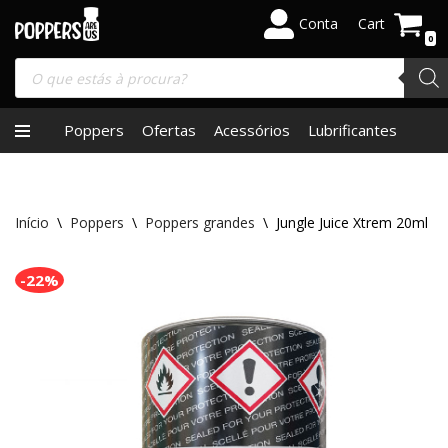
Conta
Cart
0
Skip
to
content
Poppers
Ofertas
Acessórios
Lubrificantes
Início
\
Poppers
\
Poppers grandes
\
Jungle Juice Xtrem 20ml
-22%