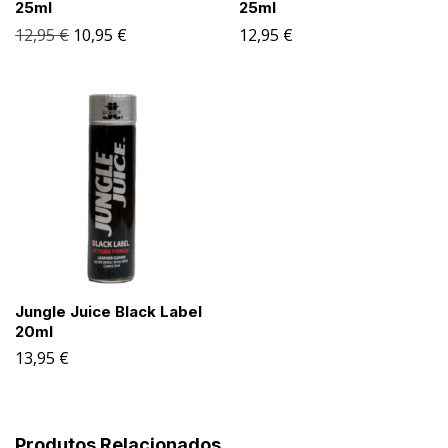
25ml
25ml
12,95
€
10,95
€
12,95
€
Jungle Juice Black Label
20ml
13,95
€
Produtos Relacionados