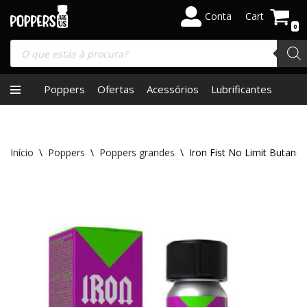
Conta
Cart
0
Skip
to
content
Poppers
Ofertas
Acessórios
Lubrificantes
Início
\
Poppers
\
Poppers grandes
\
Iron Fist No Limit Butanol