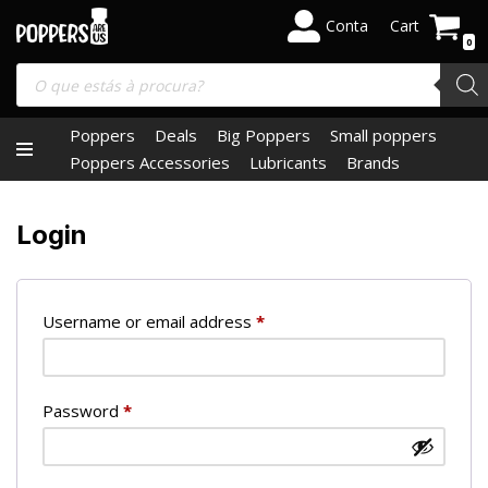
Conta
Cart
0
Skip
to
content
Poppers
Deals
Big Poppers
Small poppers
Poppers Accessories
Lubricants
Brands
Login
Username or email address
*
Password
*