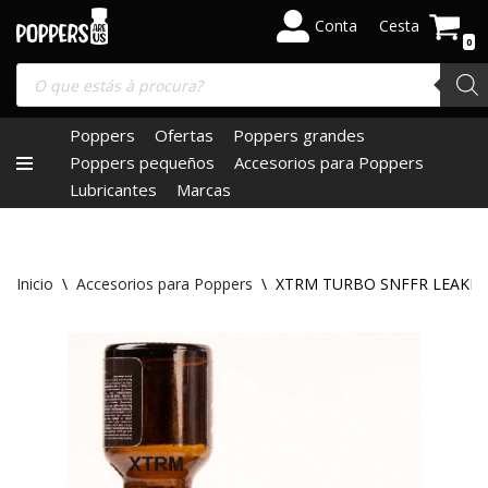
Conta
Cesta
0
Saltar
al
contenido
Poppers
Ofertas
Poppers grandes
Poppers pequeños
Accesorios para Poppers
Lubricantes
Marcas
Inicio
\
Accesorios para Poppers
\
XTRM TURBO SNFFR LEAKP