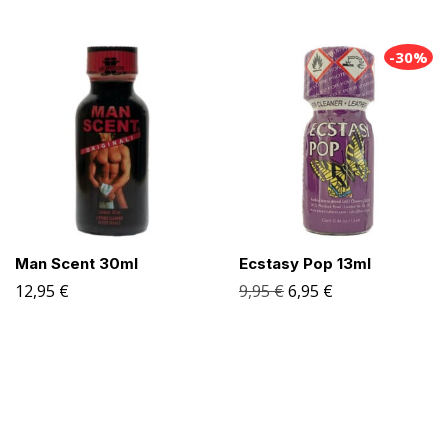
-30%
Man Scent 30ml
Ecstasy Pop 13ml
12,95
€
9,95
€
6,95
€