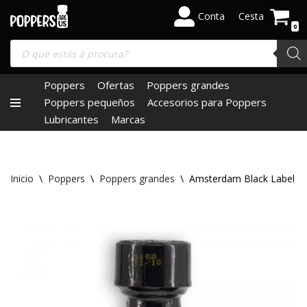
Conta
Cesta
0
Skip
to
content
Poppers
Ofertas
Poppers grandes
Poppers pequeños
Accesorios para Poppers
Lubricantes
Marcas
Inicio
\
Poppers
\
Poppers grandes
\
Amsterdam Black Label 2