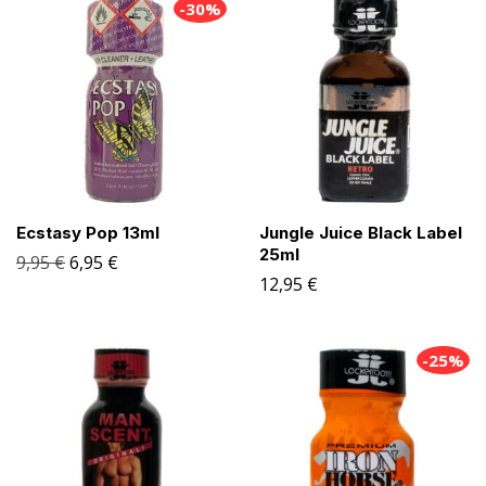
-30%
Ecstasy Pop 13ml
Jungle Juice Black Label
25ml
9,95
€
6,95
€
12,95
€
-25%