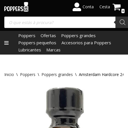
Conta
Cesta
0
Saltar
al
contenido
Poppers
Ofertas
Poppers grandes
Poppers pequeños
Accesorios para Poppers
Lubricantes
Marcas
Inicio
\
Poppers
\
Poppers grandes
\
Amsterdam Hardcore 24m