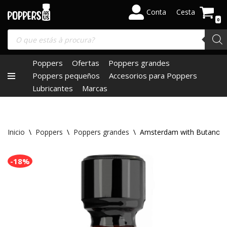
Conta
Cesta
0
Saltar
al
contenido
Poppers
Ofertas
Poppers grandes
Poppers pequeños
Accesorios para Poppers
Lubricantes
Marcas
Inicio
\
Poppers
\
Poppers grandes
\
Amsterdam with Butanol 
-18%