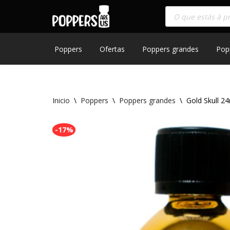
Saltar
al
contenido
Poppers
Ofertas
Poppers grandes
Pop
Inicio
\
Poppers
\
Poppers grandes
\
Gold Skull 2
-17%