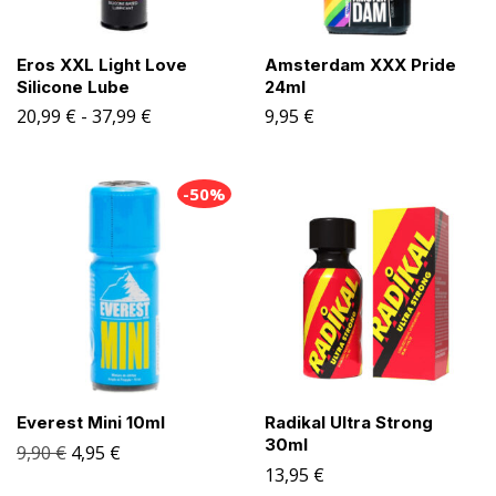
Eros XXL Light Love
Amsterdam XXX Pride
Silicone Lube
24ml
20,99
€
-
37,99
€
9,95
€
-50%
Everest Mini 10ml
Radikal Ultra Strong
30ml
9,90
€
4,95
€
13,95
€