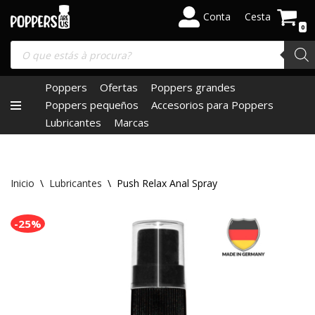
Conta
Cesta
0
Saltar
al
contenido
Poppers
Ofertas
Poppers grandes
Poppers pequeños
Accesorios para Poppers
Lubricantes
Marcas
Inicio
\
Lubricantes
\
Push Relax Anal Spray
-25%