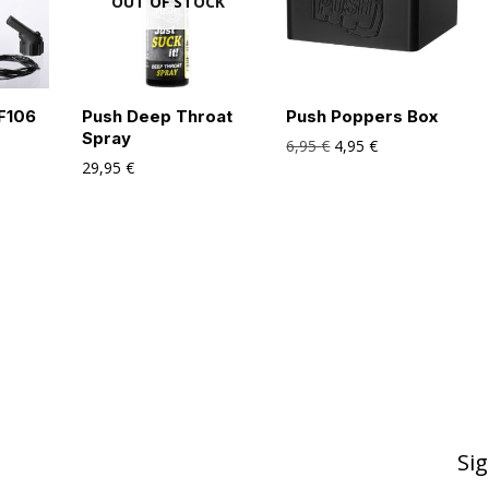
OUT OF STOCK
 F106
Push Deep Throat
Push Poppers Box
Spray
6,95
€
4,95
€
29,95
€
Sig