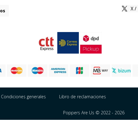
X /
os
Condiciones generales
Libro de reclamaciones
Poppers Are Us © 2022 - 2026
Português
English