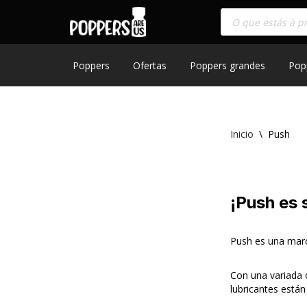
Skip
to
content
Poppers
Ofertas
Poppers grandes
Pop
Inicio
\
Push
¡Push es 
Push es una marca
Con una variada o
lubricantes están