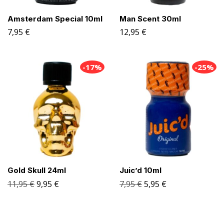
Amsterdam Special 10ml
Man Scent 30ml
7,95
€
12,95
€
-17%
-25%
Gold Skull 24ml
Juic’d 10ml
11,95
€
9,95
€
7,95
€
5,95
€