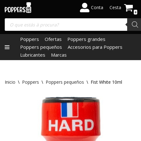
Conta
Cesta
0
Saltar
al
contenido
Poppers
Ofertas
Poppers grandes
Poppers pequeños
Accesorios para Poppers
Lubricantes
Marcas
Inicio
\
Poppers
\
Poppers pequeños
\
Fist White 10ml